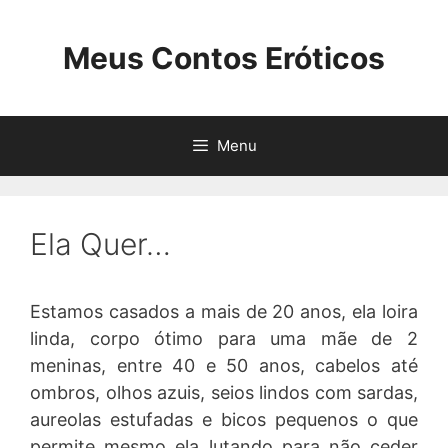
Pular
para
Meus Contos Eróticos
o
conteúdo
Menu
Ela Quer…
Estamos casados a mais de 20 anos, ela loira
linda, corpo ótimo para uma mãe de 2
meninas, entre 40 e 50 anos, cabelos até
ombros, olhos azuis, seios lindos com sardas,
aureolas estufadas e bicos pequenos o que
permite mesmo ela lutando para não ceder