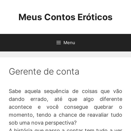
Pular
para
Meus Contos Eróticos
o
conteúdo
Menu
Gerente de conta
Sabe aquela sequência de coisas que vão
dando errado, até que algo diferente
acontece e você consegue quebrar o
momento, tendo a chance de reavaliar tudo
sob uma nova perspectiva?
A história que passo a contar tem tudo a ver