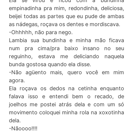
Ela se virou e ficou com a bundinha
empinadinha pra mim, redondinha, deliciosa,
beijei todas as partes que eu pude de ambas
as nádegas, roçava os dentes e mordiscava.
-Ohhhhh, não para nego.
Lambia sua bundinha e minha mão ficava
num pra cima/pra baixo insano no seu
reguinho, estava me deliciando naquela
bunda gostosa quando ela disse.
-Não agüento mais, quero você em mim
agora.
Ela roçava os dedos na cetinha enquanto
falava isso e entendi bem o recado, de
joelhos me postei atrás dela e com um só
movimento coloquei minha rola na xoxotinha
dela.
-Nãoooo!!!!