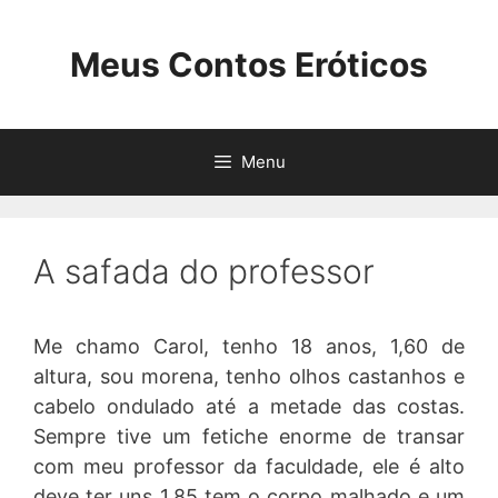
Pular
para
Meus Contos Eróticos
o
conteúdo
Menu
A safada do professor
Me chamo Carol, tenho 18 anos, 1,60 de
altura, sou morena, tenho olhos castanhos e
cabelo ondulado até a metade das costas.
Sempre tive um fetiche enorme de transar
com meu professor da faculdade, ele é alto
deve ter uns 1,85 tem o corpo malhado e um