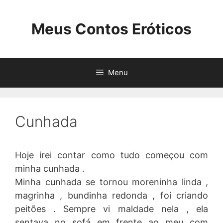
Pular
para
Meus Contos Eróticos
o
conteúdo
Menu
Cunhada
Hoje irei contar como tudo começou com
minha cunhada .
Minha cunhada se tornou moreninha linda ,
magrinha , bundinha redonda , foi criando
peitões . Sempre vi maldade nela , ela
sentava no sofá em frente ao meu com