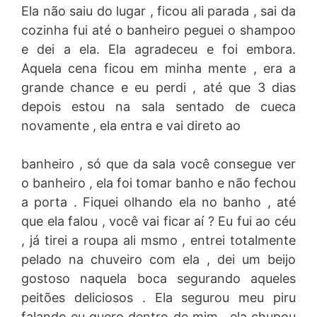
Ela não saiu do lugar , ficou ali parada , sai da
cozinha fui até o banheiro peguei o shampoo
e dei a ela. Ela agradeceu e foi embora.
Aquela cena ficou em minha mente , era a
grande chance e eu perdi , até que 3 dias
depois estou na sala sentado de cueca
novamente , ela entra e vai direto ao
banheiro , só que da sala você consegue ver
o banheiro , ela foi tomar banho e não fechou
a porta . Fiquei olhando ela no banho , até
que ela falou , você vai ficar aí ? Eu fui ao céu
, já tirei a roupa ali msmo , entrei totalmente
pelado na chuveiro com ela , dei um beijo
gostoso naquela boca segurando aqueles
peitões deliciosos . Ela segurou meu piru
falando eu quero dentro de mim , ela chupou