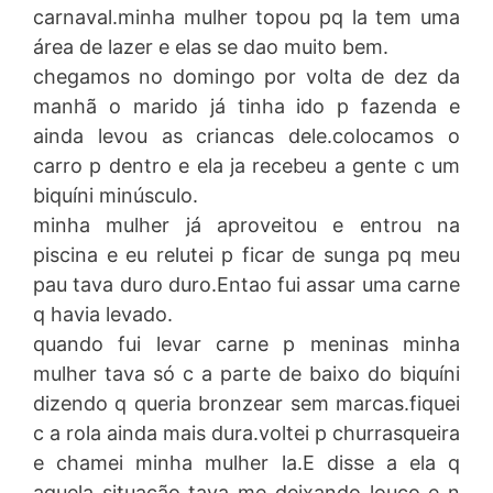
carnaval.minha mulher topou pq la tem uma
área de lazer e elas se dao muito bem.
chegamos no domingo por volta de dez da
manhã o marido já tinha ido p fazenda e
ainda levou as criancas dele.colocamos o
carro p dentro e ela ja recebeu a gente c um
biquíni minúsculo.
minha mulher já aproveitou e entrou na
piscina e eu relutei p ficar de sunga pq meu
pau tava duro duro.Entao fui assar uma carne
q havia levado.
quando fui levar carne p meninas minha
mulher tava só c a parte de baixo do biquíni
dizendo q queria bronzear sem marcas.fiquei
c a rola ainda mais dura.voltei p churrasqueira
e chamei minha mulher la.E disse a ela q
aquela situação tava me deixando louco e n