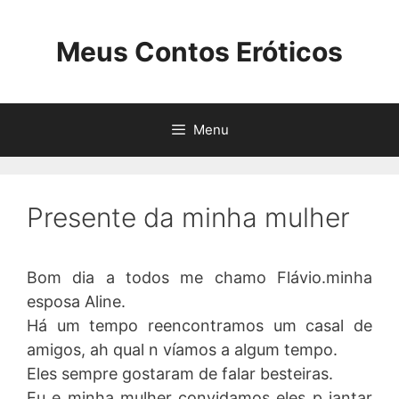
Pular
para
Meus Contos Eróticos
o
conteúdo
Menu
Presente da minha mulher
Bom dia a todos me chamo Flávio.minha
esposa Aline.
Há um tempo reencontramos um casal de
amigos, ah qual n víamos a algum tempo.
Eles sempre gostaram de falar besteiras.
Eu e minha mulher convidamos eles p jantar