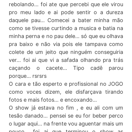
rebolando… foi ate que percebi que ele virou
pro meu lado e ai pode sentir o a dureza
daquele pau… Comecei a bater minha mão
como se tivesse curtindo a musica e batia na
minha perna e no pau dele… só que eu olhava
pra baixo e não via pois ele tampava como
colete de um jeito que ninguém conseguiria
ver… foi ai que vi a safada olhando pra trás
caçando o cacete… Tipo cadê parou
porque… rsrsrs
O cara e tão esperto e profissional no JOGO
como voces dizem, ele disfarçava tirando
fotos e mais fotos… e encoxando…
O show já estava no fim , e eu ali com um
tesão danado… pensei se eu for beber perco
o lugar aqui… na frente vou aguentar mais um
pouco… foi ai que terminou o show as