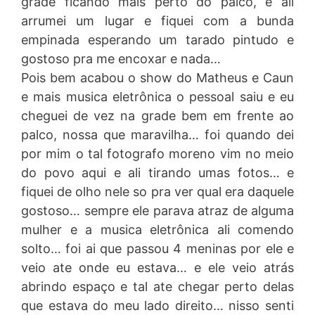
grade ficando mais perto do palco, e ali
arrumei um lugar e fiquei com a bunda
empinada esperando um tarado pintudo e
gostoso pra me encoxar e nada…
Pois bem acabou o show do Matheus e Caun
e mais musica eletrônica o pessoal saiu e eu
cheguei de vez na grade bem em frente ao
palco, nossa que maravilha… foi quando dei
por mim o tal fotografo moreno vim no meio
do povo aqui e ali tirando umas fotos… e
fiquei de olho nele so pra ver qual era daquele
gostoso… sempre ele parava atraz de alguma
mulher e a musica eletrônica ali comendo
solto… foi ai que passou 4 meninas por ele e
veio ate onde eu estava… e ele veio atrás
abrindo espaço e tal ate chegar perto delas
que estava do meu lado direito… nisso senti