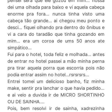
pensei sera que ele gozou em mim… nossa
dei uma olhada para baixo e vi aquela cabeça
enorme pra fora… nunca tinha visto uma
cabeça tão grande… ai chegou meu ponto e
desci… fiquei olhando pra dentro do ônibus e
vi a cara do taradão que tinha gozando em
mim… era um coroa de ums 50 anos ate
simpático…
Fui para o hotel, toda feliz e molhada… antes
de entrar no hotel passei a mão minha perna
pra tirar aquela porra que escorria pois não
podia entrar assim no hotel…rsrsrsrs…
Entrei tomei um delicioso banho, fiz minha
make, sentir pra lanchar o que havia pedido…
e ai veio a duvida ir de MICRO SHORTINHO
OU DE SAINHA….
Pois, bem resolvi ir de sainha, xadrezinha