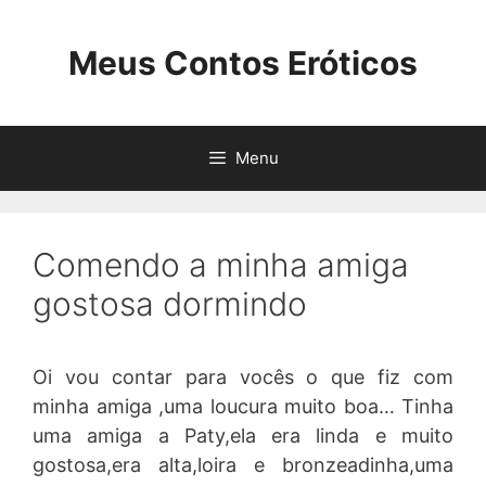
Pular
para
Meus Contos Eróticos
o
conteúdo
Menu
Comendo a minha amiga
gostosa dormindo
Oi vou contar para vocês o que fiz com
minha amiga ,uma loucura muito boa… Tinha
uma amiga a Paty,ela era linda e muito
gostosa,era alta,loira e bronzeadinha,uma