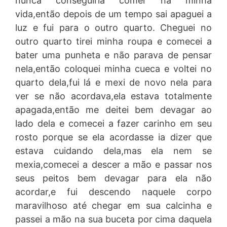
nunca conseguiria comer na minha
vida,então depois de um tempo sai apaguei a
luz e fui para o outro quarto. Cheguei no
outro quarto tirei minha roupa e comecei a
bater uma punheta e não parava de pensar
nela,então coloquei minha cueca e voltei no
quarto dela,fui lá e mexi de novo nela para
ver se não acordava,ela estava totalmente
apagada,então me deitei bem devagar ao
lado dela e comecei a fazer carinho em seu
rosto porque se ela acordasse ia dizer que
estava cuidando dela,mas ela nem se
mexia,comecei a descer a mão e passar nos
seus peitos bem devagar para ela não
acordar,e fui descendo naquele corpo
maravilhoso até chegar em sua calcinha e
passei a mão na sua buceta por cima daquela