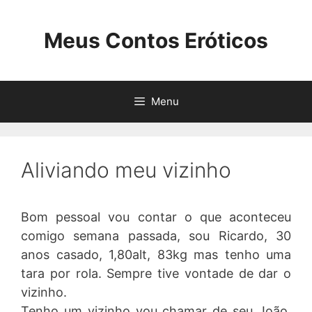
Pular
para
Meus Contos Eróticos
o
conteúdo
Menu
Aliviando meu vizinho
Bom pessoal vou contar o que aconteceu
comigo semana passada, sou Ricardo, 30
anos casado, 1,80alt, 83kg mas tenho uma
tara por rola. Sempre tive vontade de dar o
vizinho.
Tenho um vizinho vou chamar de seu João,