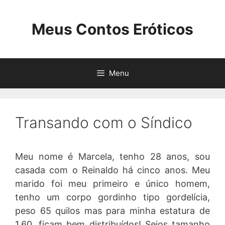
Pular
para
Meus Contos Eróticos
o
conteúdo
Menu
Transando com o Síndico
Meu nome é Marcela, tenho 28 anos, sou
casada com o Reinaldo há cinco anos. Meu
marido foi meu primeiro e único homem,
tenho um corpo gordinho tipo gordelícia,
peso 65 quilos mas para minha estatura de
1,60, ficam bem distribuídos! Seios tamanho