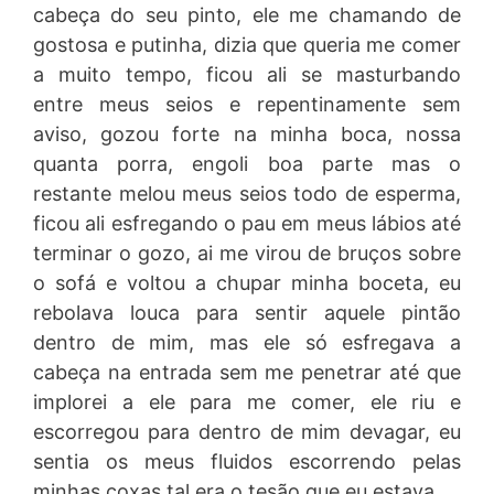
cabeça do seu pinto, ele me chamando de
gostosa e putinha, dizia que queria me comer
a muito tempo, ficou ali se masturbando
entre meus seios e repentinamente sem
aviso, gozou forte na minha boca, nossa
quanta porra, engoli boa parte mas o
restante melou meus seios todo de esperma,
ficou ali esfregando o pau em meus lábios até
terminar o gozo, ai me virou de bruços sobre
o sofá e voltou a chupar minha boceta, eu
rebolava louca para sentir aquele pintão
dentro de mim, mas ele só esfregava a
cabeça na entrada sem me penetrar até que
implorei a ele para me comer, ele riu e
escorregou para dentro de mim devagar, eu
sentia os meus fluidos escorrendo pelas
minhas coxas tal era o tesão que eu estava