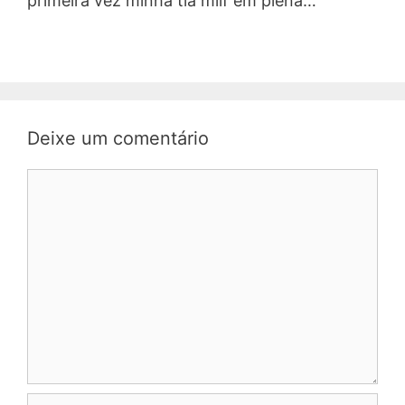
primeira vez minha tia milf em plena…
Deixe um comentário
Comentário
Nome