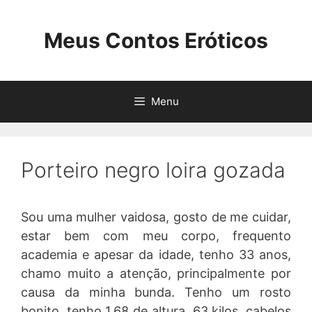
Pular
para
Meus Contos Eróticos
o
conteúdo
Menu
Porteiro negro loira gozada
Sou uma mulher vaidosa, gosto de me cuidar,
estar bem com meu corpo, frequento
academia e apesar da idade, tenho 33 anos,
chamo muito a atenção, principalmente por
causa da minha bunda. Tenho um rosto
bonito, tenho 1,68 de altura, 63 kilos, cabelos