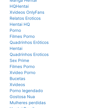
Manga Hentai
HQHentai
Xvideos OnlyFans
Relatos Eroticos
Hentai HQ
Porno
Filmes Porno
Quadrinhos Eróticos
Hentai
Quadrinhos Eroticos
Sex Prime
Filmes Porno
Xvideo Porno
Bucetas
Xvideos
Porno legendado
Gostosa Nua
Mulheres perdidas