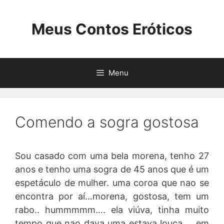
Pular
para
Meus Contos Eróticos
o
conteúdo
Menu
Comendo a sogra gostosa
Sou casado com uma bela morena, tenho 27
anos e tenho uma sogra de 45 anos que é um
espetáculo de mulher. uma coroa que nao se
encontra por aí…morena, gostosa, tem um
rabo.. hummmmm…. ela viúva, tinha muito
tempo que nao dava uma estava louca…. em