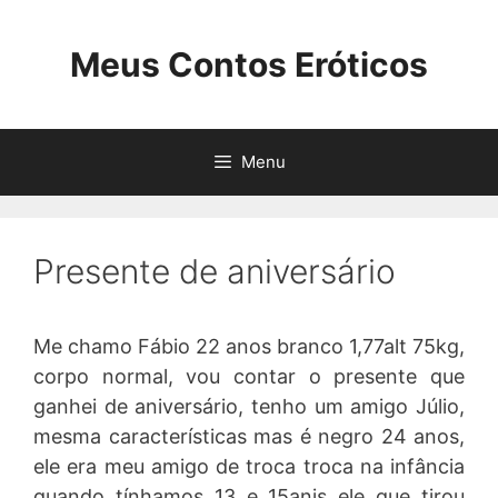
Pular
para
Meus Contos Eróticos
o
conteúdo
Menu
Presente de aniversário
Me chamo Fábio 22 anos branco 1,77alt 75kg,
corpo normal, vou contar o presente que
ganhei de aniversário, tenho um amigo Júlio,
mesma características mas é negro 24 anos,
ele era meu amigo de troca troca na infância
quando tínhamos 13 e 15anis ele que tirou