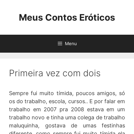
Pular
para
Meus Contos Eróticos
o
conteúdo
Menu
Primeira vez com dois
Sempre fui muito tímida, poucos amigos, só
os do trabalho, escola, cursos.. E por falar em
trabalho em 2007 pra 2008 estava em um
trabalho novo e tinha uma colega de trabalho
maluquinha, gostava de umas festinhas
diferente, como sempre fui muito tímida ela