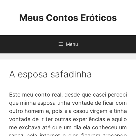
Pular
para
Meus Contos Eróticos
o
conteúdo
Menu
A esposa safadinha
Este meu conto real, desde que casei percebi
que minha esposa tinha vontade de ficar com
outro homem e, pois ela casou virgem e tinha
vontade de ir ter outras experiências e aquilo
me excitava até que um dia ela conheceu um
rapaz pela internet e eles ficaram trocando