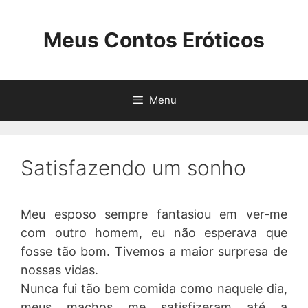
Pular
para
Meus Contos Eróticos
o
conteúdo
Menu
Satisfazendo um sonho
Meu esposo sempre fantasiou em ver-me
com outro homem, eu não esperava que
fosse tão bom. Tivemos a maior surpresa de
nossas vidas.
Nunca fui tão bem comida como naquele dia,
meus machos me satisfizeram até a