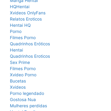
Manga Hentai
HQHentai
Xvideos OnlyFans
Relatos Eroticos
Hentai HQ
Porno
Filmes Porno
Quadrinhos Eróticos
Hentai
Quadrinhos Eroticos
Sex Prime
Filmes Porno
Xvideo Porno
Bucetas
Xvideos
Porno legendado
Gostosa Nua
Mulheres perdidas