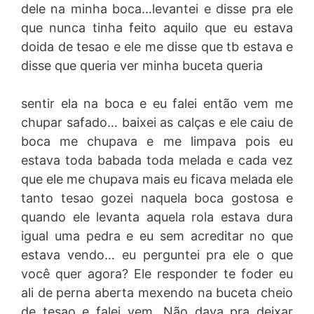
dele na minha boca…levantei e disse pra ele
que nunca tinha feito aquilo que eu estava
doida de tesao e ele me disse que tb estava e
disse que queria ver minha buceta queria
sentir ela na boca e eu falei então vem me
chupar safado… baixei as calças e ele caiu de
boca me chupava e me limpava pois eu
estava toda babada toda melada e cada vez
que ele me chupava mais eu ficava melada ele
tanto tesao gozei naquela boca gostosa e
quando ele levanta aquela rola estava dura
igual uma pedra e eu sem acreditar no que
estava vendo… eu perguntei pra ele o que
você quer agora? Ele responder te foder eu
ali de perna aberta mexendo na buceta cheio
de tesao e falei vem…Não dava pra deixar