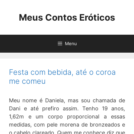
Pular
para
Meus Contos Eróticos
o
conteúdo
Menu
Festa com bebida, até o coroa
me comeu
Meu nome é Daniela, mas sou chamada de
Dani e até prefiro assim. Tenho 19 anos,
1,62m e um corpo proporcional a essas
medidas, com pele morena de bronzeados e
o cabelo clareado. Quem me conhece diz que