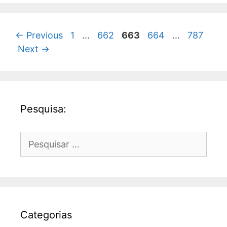
Page
Page
Page
Page
Page
←
Previous
1
…
662
663
664
…
787
Next
→
Pesquisa:
Pesquisar
por:
Categorias