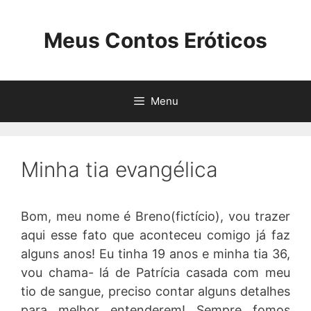
Pular
para
Meus Contos Eróticos
o
conteúdo
Menu
Minha tia evangélica
Bom, meu nome é Breno(fictício), vou trazer
aqui esse fato que aconteceu comigo já faz
alguns anos! Eu tinha 19 anos e minha tia 36,
vou chama- lá de Patrícia casada com meu
tio de sangue, preciso contar alguns detalhes
para melhor entenderem! Sempre fomos