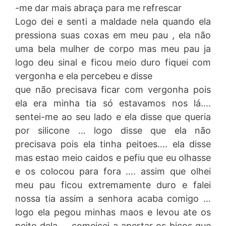
-me dar mais abraça para me refrescar
Logo dei e senti a maldade nela quando ela
pressiona suas coxas em meu pau , ela não
uma bela mulher de corpo mas meu pau ja
logo deu sinal e ficou meio duro fiquei com
vergonha e ela percebeu e disse
que não precisava ficar com vergonha pois
ela era minha tia só estavamos nos lá….
sentei-me ao seu lado e ela disse que queria
por silicone … logo disse que ela não
precisava pois ela tinha peitoes…. ela disse
mas estao meio caidos e pefiu que eu olhasse
e os colocou para fora …. assim que olhei
meu pau ficou extremamente duro e falei
nossa tia assim a senhora acaba comigo …
logo ela pegou minhas maos e levou ate os
peito dela … comeicei a apertar os bicos que