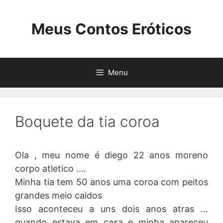
Pular
para
Meus Contos Eróticos
o
conteúdo
Menu
Boquete da tia coroa
Ola , meu nome é diego 22 anos moreno
corpo atletico ….
Minha tia tem 50 anos uma coroa com peitos
grandes meio caidos
Isso aconteceu a uns dois anos atras …
quando estava em casa e minha apareceu