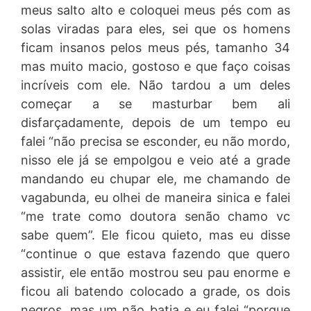
meus salto alto e coloquei meus pés com as
solas viradas para eles, sei que os homens
ficam insanos pelos meus pés, tamanho 34
mas muito macio, gostoso e que faço coisas
incríveis com ele. Não tardou a um deles
começar a se masturbar bem ali
disfarçadamente, depois de um tempo eu
falei “não precisa se esconder, eu não mordo,
nisso ele já se empolgou e veio até a grade
mandando eu chupar ele, me chamando de
vagabunda, eu olhei de maneira sinica e falei
“me trate como doutora senão chamo vc
sabe quem”. Ele ficou quieto, mas eu disse
“continue o que estava fazendo que quero
assistir, ele então mostrou seu pau enorme e
ficou ali batendo colocado a grade, os dois
negros, mas um não batia e eu falei “porque