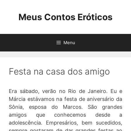
Pular
para
Meus Contos Eróticos
o
conteúdo
Menu
Festa na casa dos amigo
Era sábado, verão no Rio de Janeiro. Eu e
Márcia estávamos na festa de aniversário da
Sônia, esposa do Marcos. São grandes
amigos que conhecemos desde a
adolescência. Empresários, bem sucedidos,
sempre gostaram de dar grandes festas ao