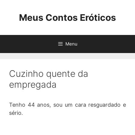
Pular
para
Meus Contos Eróticos
o
conteúdo
Menu
Cuzinho quente da
empregada
Tenho 44 anos, sou um cara resguardado e
sério.