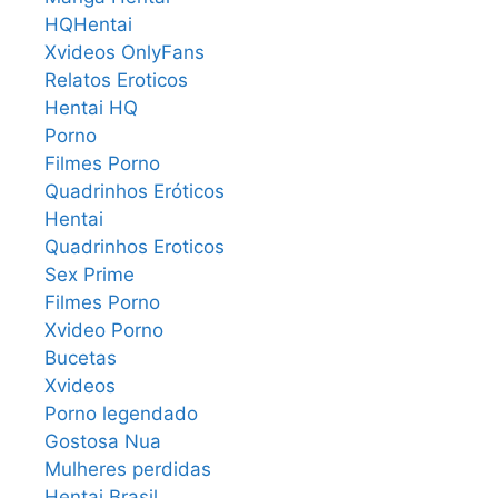
HQHentai
Xvideos OnlyFans
Relatos Eroticos
Hentai HQ
Porno
Filmes Porno
Quadrinhos Eróticos
Hentai
Quadrinhos Eroticos
Sex Prime
Filmes Porno
Xvideo Porno
Bucetas
Xvideos
Porno legendado
Gostosa Nua
Mulheres perdidas
Hentai Brasil