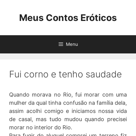
Pular
para
Meus Contos Eróticos
o
conteúdo
Menu
Fui corno e tenho saudade
Quando morava no Rio, fui morar com uma
mulher da qual tinha confusão na família dela,
assim acolhi comigo e iniciamos nossa vida
de casal, mas tudo mudou quando precisei
morar no interior do Rio.
Para fugir do aluguel comprei um terreno fiz