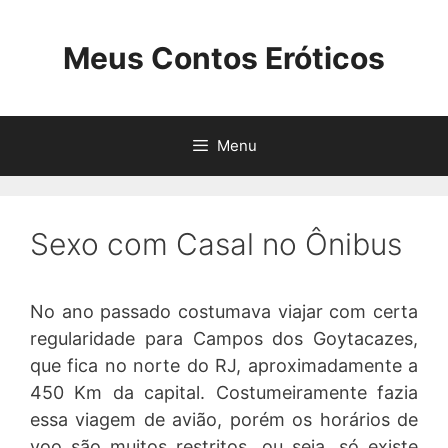
Pular
para
Meus Contos Eróticos
o
conteúdo
Menu
Sexo com Casal no Ônibus
No ano passado costumava viajar com certa
regularidade para Campos dos Goytacazes,
que fica no norte do RJ, aproximadamente a
450 Km da capital. Costumeiramente fazia
essa viagem de avião, porém os horários de
voo são muitos restritos, ou seja, só existe