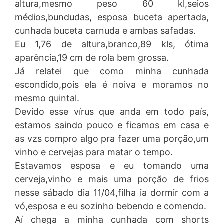
altura,mesmo peso 60 kl,seios
médios,bundudas, esposa buceta apertada,
cunhada buceta carnuda e ambas safadas.
Eu 1,76 de altura,branco,89 kls, ótima
aparência,19 cm de rola bem grossa.
Já relatei que como minha cunhada
escondido,pois ela é noiva e moramos no
mesmo quintal.
Devido esse vírus que anda em todo país,
estamos saindo pouco e ficamos em casa e
as vzs compro algo pra fazer uma porção,um
vinho e cervejas para matar o tempo.
Estavamos esposa e eu tomando uma
cerveja,vinho e mais um
a porção de frios
nesse sábado dia 11/04,filha ia dormir com a
vó,esposa e eu sozinho bebendo e comendo.
Aí chega a minha cunhada com shorts