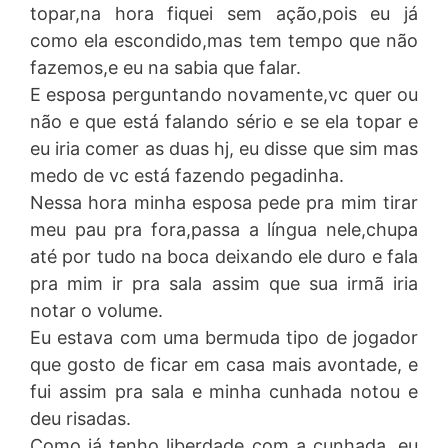
topar,na hora fiquei sem ação,pois eu já
como ela escondido,mas tem tempo que não
fazemos,e eu na sabia que falar.
E esposa perguntando novamente,vc quer ou
não e que está falando sério e se ela topar e
eu iria comer as duas hj, eu disse que sim mas
medo de vc está fazendo pegadinha.
Nessa hora minha esposa pede pra mim tirar
meu pau pra fora,passa a língua nele,chupa
até por tudo na boca deixando ele duro e fala
pra mim ir pra sala assim que sua irmã iria
notar o volume.
Eu estava com uma bermuda tipo de jogador
que gosto de ficar em casa mais avontade, e
fui assim pra sala e minha cunhada notou e
deu risadas.
Como já tenho liberdade com a cunhada ,eu