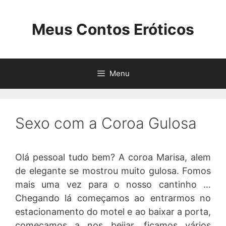
Pular
para
Meus Contos Eróticos
o
conteúdo
Menu
Sexo com a Coroa Gulosa
Olá pessoal tudo bem? A coroa Marisa, alem
de elegante se mostrou muito gulosa. Fomos
mais uma vez para o nosso cantinho …
Chegando lá começamos ao entrarmos no
estacionamento do motel e ao baixar a porta,
começamos a nos beijar, ficamos vários