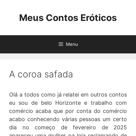
Pular
para
Meus Contos Eróticos
o
conteúdo
Menu
A coroa safada
Olá a todos como já relatei em outros contos
eu sou de belo Horizonte e trabalho com
comércio acaba que por conta do comércio
acabo conhecendo várias pessoas um certo
dia no começo de fevereiro de 2025
apareceu uma mulher na loja reclamando de