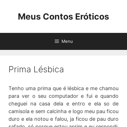
Pular
para
Meus Contos Eróticos
o
conteúdo
Menu
Prima Lésbica
Tenho uma prima que é lésbica e me chamou
para ver o seu computador e fui e quando
cheguei na casa dela e entro e ela so de
camisola e sem calcinha e logo meu pau ficou
duro e ela notou e falou, ja ficou de pau duro
safado, só porque estou assim e eu respondi: