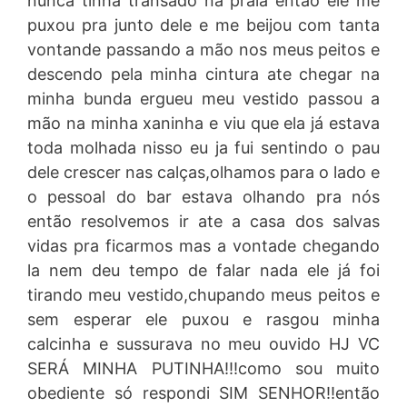
nunca tinha transado na praia então ele me
puxou pra junto dele e me beijou com tanta
vontande passando a mão nos meus peitos e
descendo pela minha cintura ate chegar na
minha bunda ergueu meu vestido passou a
mão na minha xaninha e viu que ela já estava
toda molhada nisso eu ja fui sentindo o pau
dele crescer nas calças,olhamos para o lado e
o pessoal do bar estava olhando pra nós
então resolvemos ir ate a casa dos salvas
vidas pra ficarmos mas a vontade chegando
la nem deu tempo de falar nada ele já foi
tirando meu vestido,chupando meus peitos e
sem esperar ele puxou e rasgou minha
calcinha e sussurava no meu ouvido HJ VC
SERÁ MINHA PUTINHA!!!como sou muito
obediente só respondi SIM SENHOR!!então