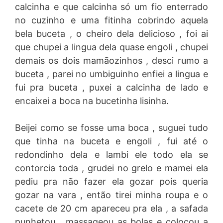
calcinha e que calcinha só um fio enterrado
no cuzinho e uma fitinha cobrindo aquela
bela buceta , o cheiro dela delicioso , foi ai
que chupei a lingua dela quase engoli , chupei
demais os dois mamãozinhos , desci rumo a
buceta , parei no umbiguinho enfiei a lingua e
fui pra buceta , puxei a calcinha de lado e
encaixei a boca na bucetinha lisinha.
Beijei como se fosse uma boca , suguei tudo
que tinha na buceta e engoli , fui até o
redondinho dela e lambi ele todo ela se
contorcia toda , grudei no grelo e mamei ela
pediu pra não fazer ela gozar pois queria
gozar na vara , então tirei minha roupa e o
cacete de 20 cm apareceu pra ela , a safada
punhetou , massageou as bolas e colocou a