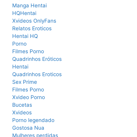
Manga Hentai
HQHentai
Xvideos OnlyFans
Relatos Eroticos
Hentai HQ
Porno
Filmes Porno
Quadrinhos Eróticos
Hentai
Quadrinhos Eroticos
Sex Prime
Filmes Porno
Xvideo Porno
Bucetas
Xvideos
Porno legendado
Gostosa Nua
Mulheres perdidas