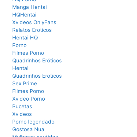
Manga Hentai
HQHentai
Xvideos OnlyFans
Relatos Eroticos
Hentai HQ
Porno
Filmes Porno
Quadrinhos Eróticos
Hentai
Quadrinhos Eroticos
Sex Prime
Filmes Porno
Xvideo Porno
Bucetas
Xvideos
Porno legendado
Gostosa Nua
Mulheres perdidas