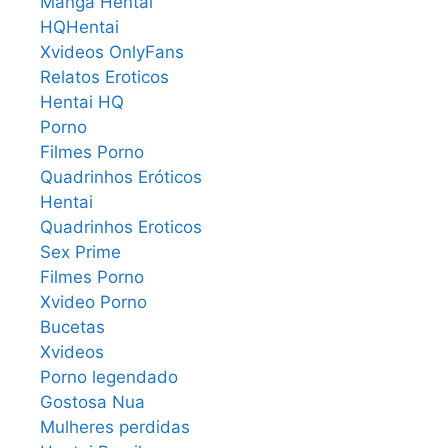
Manga Hentai
HQHentai
Xvideos OnlyFans
Relatos Eroticos
Hentai HQ
Porno
Filmes Porno
Quadrinhos Eróticos
Hentai
Quadrinhos Eroticos
Sex Prime
Filmes Porno
Xvideo Porno
Bucetas
Xvideos
Porno legendado
Gostosa Nua
Mulheres perdidas